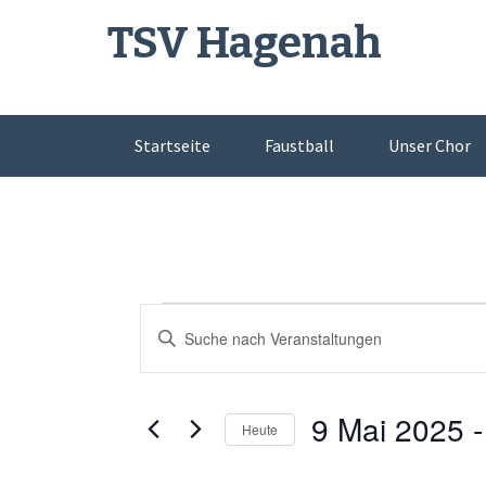
Skip
TSV Hagenah
to
content
Startseite
Faustball
Unser Chor
Veranstaltungen
Veranstaltungen
Bitte
Schlüsselwort
Suche
eingeben.
Suche
und
9 Mai 2025
 -
Heute
nach
Veranstaltungen
Datum
Ansichten,