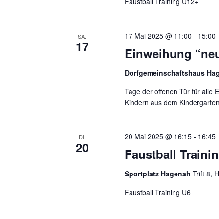
Faustball Training U12+
17 Mai 2025 @ 11:00
-
15:00
SA.
17
Einweihung “ne
Dorfgemeinschaftshaus Ha
Tage der offenen Tür für alle
Kindern aus dem Kindergarte
20 Mai 2025 @ 16:15
-
16:45
DI.
20
Faustball Traini
Sportplatz Hagenah
Trift 8
Faustball Training U6